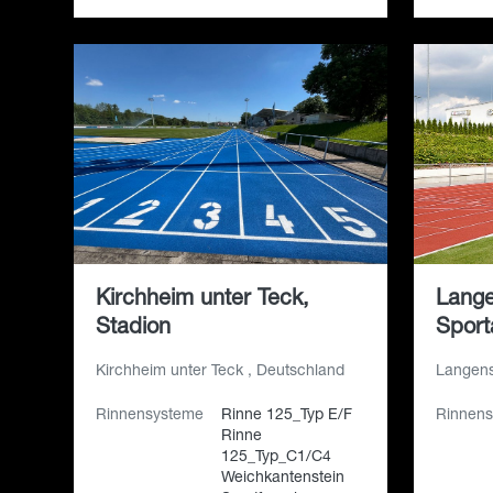
Kirchheim unter Teck,
Lange
Stadion
Sport
Kirchheim unter Teck , Deutschland
Langens
Rinnensysteme
Rinne 125_Typ E/F
Rinnen
Rinne
125_Typ_C1/C4
Weichkantenstein