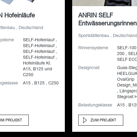
 Hofeinläufe
ANRIN SELF
Entwässerungsrinnen
ättenbau , Deutschland
Sportstättenbau , Deutschlan
systeme
SELF-Hofeinlauf ,
SELF-Hofeinlauf ,
Rinnensysteme
SELF-100 
SELF-Hofeinlauf ,
200 , SEL
SELF-Hofeinlauf ,
SELF ECO 
Hofeinläufe Kl.
Designrost:
Guss-Steg
A15, B125 und
HEELGUAR
C250
OvalGrip
ngsklasse
A15 , B125 , C250
Design_N
, Längsprof
Stegrost
Belastungsklasse
A15 , B12
UM PROJEKT
ZUM PROJEKT