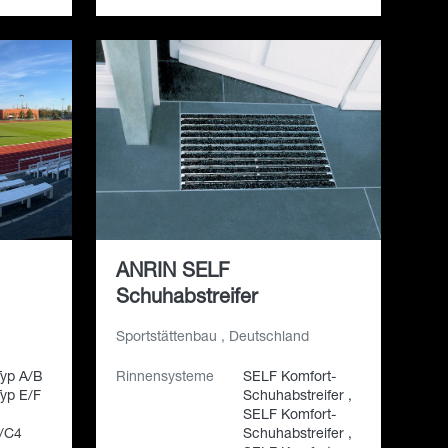
ANRIN SELF
Schuhabstreifer
Sportstättenbau , Deutschland
Typ A/B
Rinnensysteme
SELF Komfort-
yp E/F
Schuhabstreifer ,
SELF Komfort-
/C4
Schuhabstreifer ,