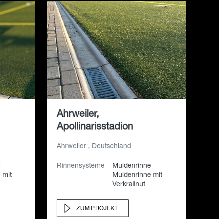
Ahrweiler,
Apollinarisstadion
Ahrweiler , Deutschland
e
Rinnensysteme
Muldenrinne
 mit
Muldenrinne mit
Verkrallnut
ZUM PROJEKT