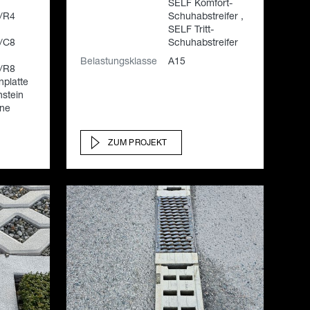
SELF Komfort-
/R4
Schuhabstreifer ,
SELF Tritt-
/C8
Schuhabstreifer
Belastungsklasse
A15
/R8
platte
stein
nne
ZUM PROJEKT