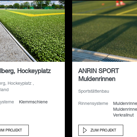
lberg, Hockeyplatz
ANRIN SPORT
Muldenrinnen
rg, Hockeyplatz ,
land
Sportstättenbau
systeme
Klemmschiene
Rinnensysteme
Muldenrinn
Muldenrinne
Verkrallnut
UM PROJEKT
ZUM PROJEKT