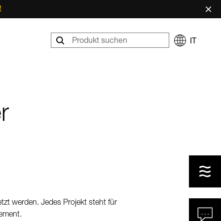
×
!
IT
r
t werden. Jedes Projekt steht für
ement.