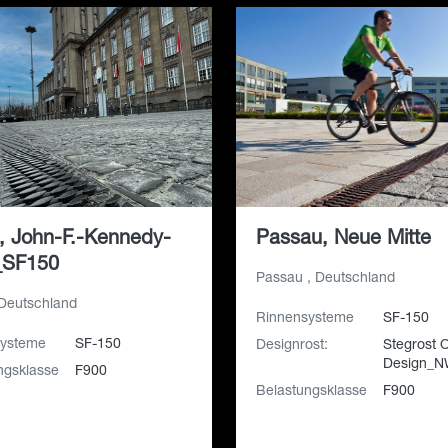
n, John-F.-Kennedy-
Passau, Neue Mitte
_SF150
Passau , Deutschland
 Deutschland
Rinnensysteme
SF-150
systeme
SF-150
Designrost:
Stegrost 
Design_N
ngsklasse
F900
Belastungsklasse
F900