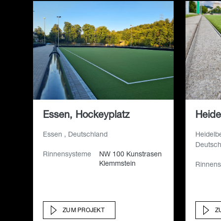
Essen, Hockeyplatz
Heide
Essen , Deutschland
Heidelbe
Deutsch
Rinnensysteme
NW 100 Kunstrasen
Klemmstein
Rinnen
ZUM PROJEKT
Z