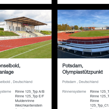
nselbold,
Potsdam,
anlage
Olympiastützpunkt
elbold , Deutschland
Potsdam , Deutschland
systeme
Rinne 125_Typ A/B
Rinnensysteme
Rinne 125_
Rinne 125_Typ E/F
Rinne 125_T
Muldenrinne
Rinne
Weichkantenstein
125_Typ_C1