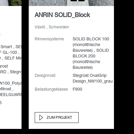
ANRIN SOLID_Block
Växiö , Schweden
d
Rinnensysteme
SOLID BLOCK 100
(monolithische
Smart , SELF-
Bauweise) , SOLID
F GL-100 ,
BLOCK 200
, SELF Mini
(monolithische
rost
Bauweise)
D , Stegrost
Designrost:
Stegrost OvalGrip
Design_NW100_grau
W100_Polyamid
ilrost ,
Belastungsklasse
F900
 HEELGUARD
5
ZUM PROJEKT