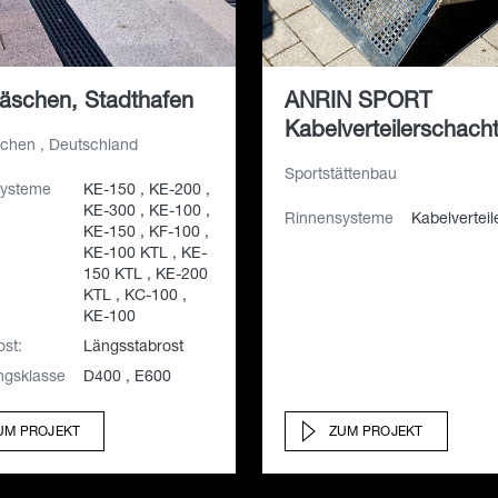
äschen, Stadthafen
ANRIN SPORT
Kabelverteilerschach
chen , Deutschland
Sportstättenbau
systeme
KE-150 , KE-200 ,
KE-300 , KE-100 ,
Rinnensysteme
Kabelvertei
KE-150 , KF-100 ,
KE-100 KTL , KE-
150 KTL , KE-200
KTL , KC-100 ,
KE-100
st:
Längsstabrost
ngsklasse
D400 , E600
UM PROJEKT
ZUM PROJEKT