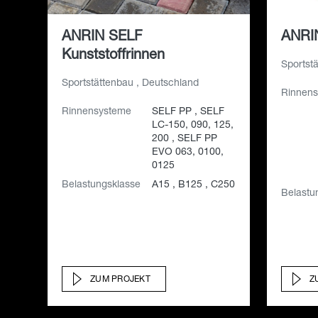
ANRIN SELF
ANRIN
Kunststoffrinnen
Sportst
Sportstättenbau , Deutschland
Rinnen
Rinnensysteme
SELF PP , SELF
LC-150, 090, 125,
200 , SELF PP
EVO 063, 0100,
0125
Belastungsklasse
A15 , B125 , C250
Belastu
ZUM PROJEKT
Z