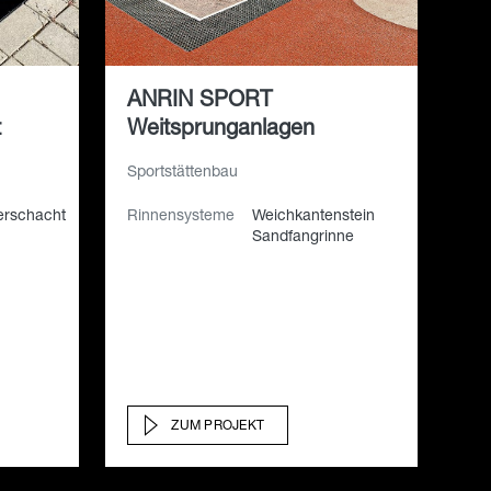
ANRIN SPORT
t
Weitsprunganlagen
Sportstättenbau
lerschacht
Rinnensysteme
Weichkantenstein
Sandfangrinne
ZUM PROJEKT