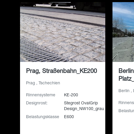
Prag, Straßenbahn_KE200
Berli
Platz
Prag , Tschechien
Berlin ,
Rinnensysteme
KE-200
Rinnen
Designrost:
Stegrost OvalGrip
Design_NW100_grau
Belastu
Belastungsklasse
E600