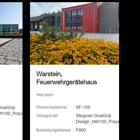
Warstein,
Feuerwehrgerätehaus
Warstein
Rinnensysteme
SF-150
OvalGrip
W100_Polyamid
Designrost:
Stegrost OvalGrip
Design_NW100_Polyamid
Belastungsklasse
F900