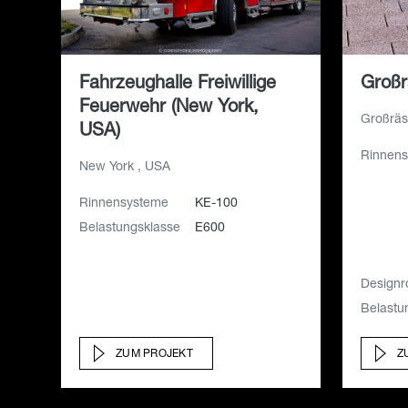
Fahrzeughalle Freiwillige
Großr
Feuerwehr (New York,
Großräs
USA)
Rinnen
New York , USA
Rinnensysteme
KE-100
Belastungsklasse
E600
Designro
Belastu
ZUM PROJEKT
Z