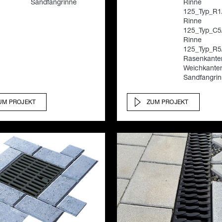
Sandfangrinne
Rinne
125_Typ_R1
Rinne
125_Typ_C5
Rinne
125_Typ_R5
Rasenkanten
Weichkanten
Sandfangri
UM PROJEKT
ZUM PROJEKT