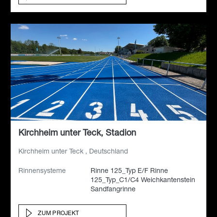
Kirchheim unter Teck, Stadion
Kirchheim unter Teck , Deutschland
Rinnensysteme
Rinne 125_Typ E/F Rinne
125_Typ_C1/C4 Weichkantenstein
Sandfangrinne
ZUM PROJEKT