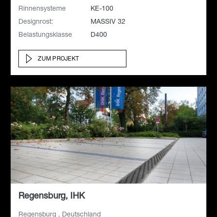
Rinnensysteme
KE-100
Designrost:
MASSIV 32
Belastungsklasse
D400
ZUM PROJEKT
Regensburg, IHK
Regensburg , Deutschland