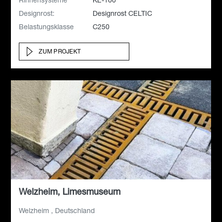
Rinnensysteme
KE-100
Designrost:
Designrost CELTIC
Belastungsklasse
C250
ZUM PROJEKT
Welzheim, Limesmuseum
Welzheim , Deutschland