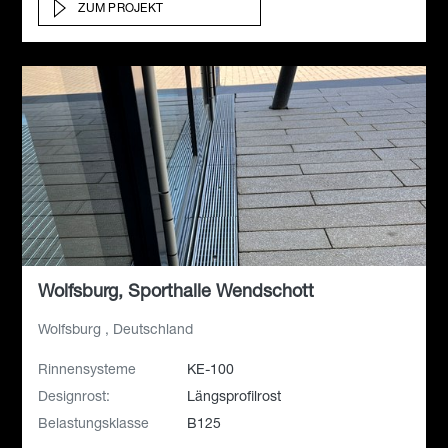
ZUM PROJEKT
Wolfsburg, Sporthalle Wendschott
Wolfsburg , Deutschland
Rinnensysteme
KE-100
Designrost:
Längsprofilrost
Belastungsklasse
B125