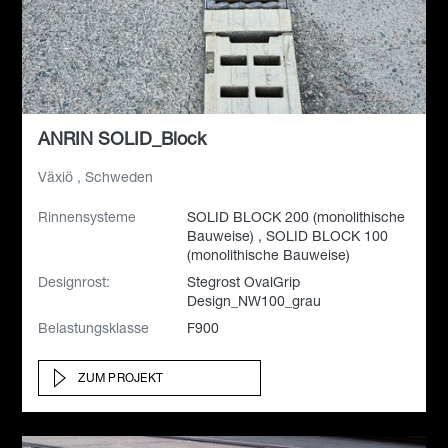
ANRIN SOLID_Block
Växiö , Schweden
Rinnensysteme
SOLID BLOCK 200 (monolithische
Bauweise) , SOLID BLOCK 100
(monolithische Bauweise)
Designrost:
Stegrost OvalGrip
Design_NW100_grau
Belastungsklasse
F900
ZUM PROJEKT