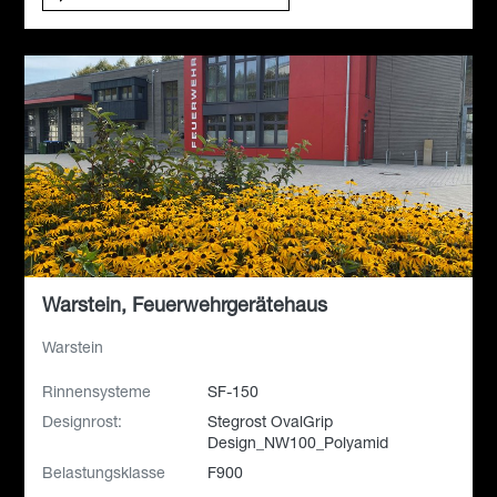
Warstein, Feuerwehrgerätehaus
Warstein
Rinnensysteme
SF-150
Designrost:
Stegrost OvalGrip
Design_NW100_Polyamid
Belastungsklasse
F900