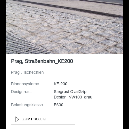
Prag, Straßenbahn_KE200
Prag , Tschechien
Rinnensysteme
KE-200
Designrost:
Stegrost OvalGrip
Design_NW100_grau
Belastungsklasse
E600
ZUM PROJEKT