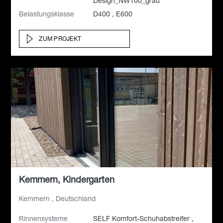
Design_NW100_grau
Belastungsklasse
D400 , E600
ZUM PROJEKT
Kemmern, Kindergarten
Kemmern , Deutschland
Rinnensysteme
SELF Komfort-Schuhabstreifer ,