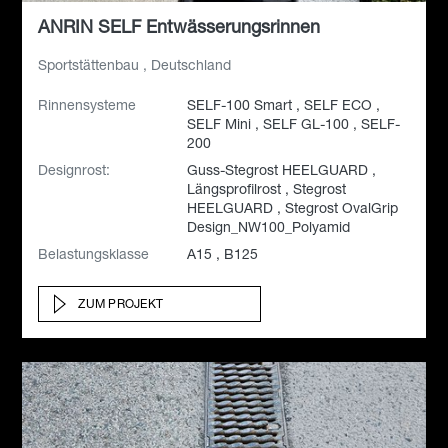
ANRIN SELF Entwässerungsrinnen
Sportstättenbau , Deutschland
Rinnensysteme
SELF-100 Smart , SELF ECO ,
SELF Mini , SELF GL-100 , SELF-
200
Designrost:
Guss-Stegrost HEELGUARD ,
Längsprofilrost , Stegrost
HEELGUARD , Stegrost OvalGrip
Design_NW100_Polyamid
Belastungsklasse
A15 , B125
ZUM PROJEKT