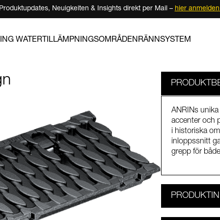
Produktupdates, Neuigkeiten & Insights direkt per Mail –
hier anmelden
ING WATER
TILLÄMPNINGSOMRÅDEN
RÄNNSYSTEM
gn
PRODUKTBE
ANRINs unika 
accenter och p
i historiska o
inloppssnitt g
grepp för både
PRODUKTIN