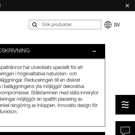
×
!
SV
SKRIVNING
ltrännor har utvecklats speciellt för att
eringen i högkvalitativa natursten- och
äggningar. Reduceringen till en diskret
 i beläggningens yta möjliggör dekorativa
 kompromisser. Stålstammen med släta innerytor
eringar möjliggör en spaltfri placering av
nkel rengöring av inloppen. Innovativ design för
funktion.