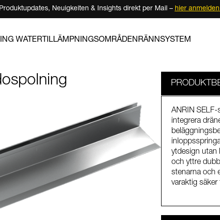
Produktupdates, Neuigkeiten & Insights direkt per Mail –
hier anmelden
ING WATER
TILLÄMPNINGSOMRÅDEN
RÄNNSYSTEM
dospolning
PRODUKTBE
ANRIN SELF-spa
integrera drän
beläggningsbel
inloppsspringa
ytdesign utan
och yttre dubbl
stenarna och e
varaktig säker 