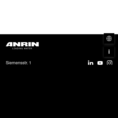
Siemensstr. 1
D - 59609 Anröchte
Tel:
+49 (0) 29 47 97 810
Mail:
info@anrin.com
Web: www.anrin.com
Home
AGB